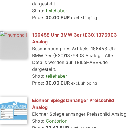
dargestellt.
Shop:
teilehaber
Price:
30.00 EUR
excl. shipping
166458 Uhr BMW 3er (E30)1376903
Analog
Beschreibung des Artikels: 166458 Uhr
BMW 3er (E30)1376903 Analog | Alle
Details werden auf TEILeHABER.de
dargestellt.
Shop:
teilehaber
Price:
30.00 EUR
excl. shipping
Eichner Spiegelanhänger Preisschild
Analog
Eichner Spiegelanhänger Preisschild Analog
Shop:
Contorion
Price:
22.47 EUR
excl. shipping