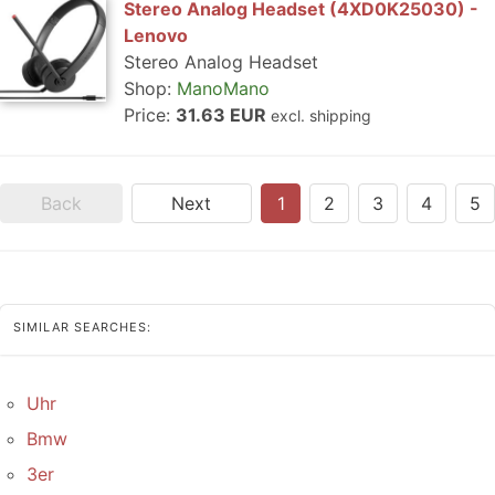
Stereo Analog Headset (4XD0K25030) -
Lenovo
Stereo Analog Headset
Shop:
ManoMano
Price:
31.63 EUR
excl. shipping
Back
Next
1
2
3
4
5
SIMILAR SEARCHES:
Uhr
Bmw
3er