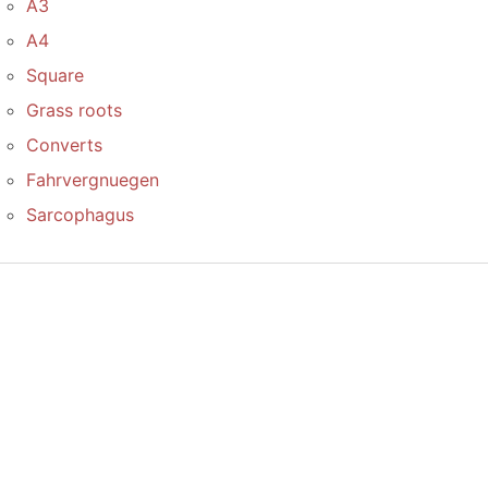
A3
A4
Square
Grass roots
Converts
Fahrvergnuegen
Sarcophagus