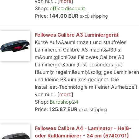
von nur...
more
Shop:
office discount
Price:
144.00 EUR
excl. shipping
Fellowes Calibre A3 Laminiergerät
Kurze Aufw&auml;rmzeit und staufreies
Laminieren: Calibre A3 macht&#39;s
m&ouml;glich!Das Fellowes Calibre A3
Laminierger&auml;t ist besonders gut
f&uuml;r regelm&auml;&szlig;iges Laminieren
und kleine B&uuml;ros geeignet. Die
InstaHeat-Technologie mit einer Aufheizzeit
von nur...
more
Shop:
Büroshop24
Price:
125.87 EUR
excl. shipping
Fellowes Calibre A4 - Laminator - Heiß-
oder Kaltlaminierer - 24 cm (5740701)