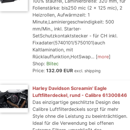
100% staufrei, Laminierbreite: 320 mm, für
Folienstärke: bis250 mic (2 x 125 mic), 2
Heizrollen, Aufwärmzeit: 1
Minute,Laminiergeschwindigkeit: 500
mm/Min., inkl. Starter-
SetSchutzkontaktstecker - für CH inkl.
Fixadater(5740101/5750101)auch
Kaltlamination, mit
Rücklauffunktion,HotSwap...
more
Shop:
Blitec
Price:
132.09 EUR
excl. shipping
Harley Davidson Screamin' Eagle
Luftfilterdeckel, rund - Calibre 61300846
Das einzigartige geschlitzte Design des
Calibre Luftfilterdeckels sorgt für mehr
Style ohne die Leistung zu beeinträchtigen.
Ideal für die Verwendung bei offenen