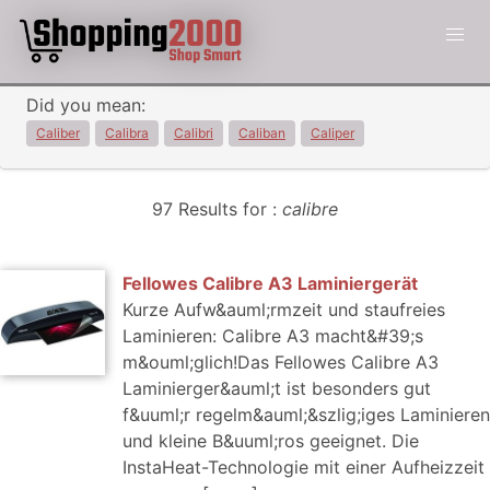
Did you mean:
Caliber
Calibra
Calibri
Caliban
Caliper
97 Results for :
calibre
Fellowes Calibre A3 Laminiergerät
Kurze Aufw&auml;rmzeit und staufreies
Laminieren: Calibre A3 macht&#39;s
m&ouml;glich!Das Fellowes Calibre A3
Laminierger&auml;t ist besonders gut
f&uuml;r regelm&auml;&szlig;iges Laminieren
und kleine B&uuml;ros geeignet. Die
InstaHeat-Technologie mit einer Aufheizzeit