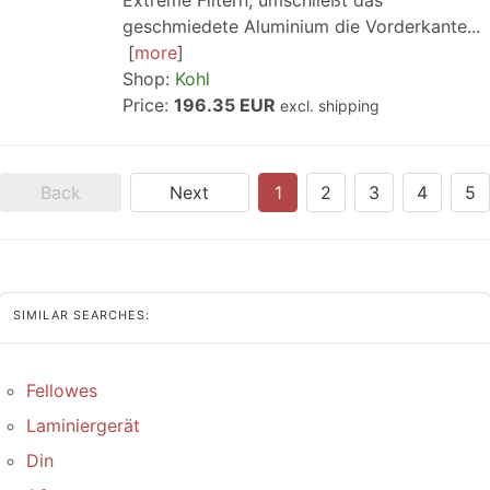
Extreme Filtern, umschließt das
geschmiedete Aluminium die Vorderkante...
more
Shop:
Kohl
Price:
196.35 EUR
excl. shipping
Back
Next
1
2
3
4
5
SIMILAR SEARCHES:
Fellowes
Laminiergerät
Din