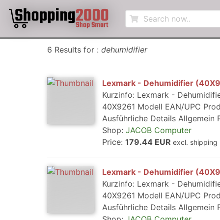
6 Results for :
dehumidifier
Lexmark - Dehumidifier (40X
Kurzinfo: Lexmark - Dehumidifi
40X9261 Modell EAN/UPC Produk
Ausführliche Details Allgemei
Shop:
JACOB Computer
Price:
179.44 EUR
excl. shipping
Lexmark - Dehumidifier (40X
Kurzinfo: Lexmark - Dehumidifi
40X9261 Modell EAN/UPC Produk
Ausführliche Details Allgemei
Shop:
JACOB Computer