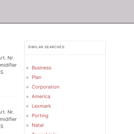
SIMILAR SEARCHES:
t. Nr.
idifier
Business
HS
Plan
Corporation
America
Lexmark
t. Nr.
Porting
idifier
Natal
HS