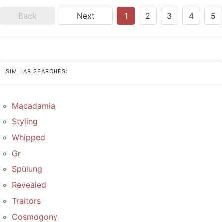
Back
Next
1
2
3
4
5
SIMILAR SEARCHES:
Macadamia
Styling
Whipped
Gr
Spülung
Revealed
Traitors
Cosmogony