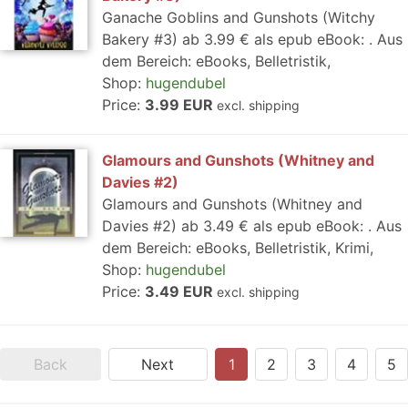
Ganache Goblins and Gunshots (Witchy
Bakery #3) ab 3.99 € als epub eBook: . Aus
dem Bereich: eBooks, Belletristik,
Shop:
hugendubel
Price:
3.99 EUR
excl. shipping
Glamours and Gunshots (Whitney and
Davies #2)
Glamours and Gunshots (Whitney and
Davies #2) ab 3.49 € als epub eBook: . Aus
dem Bereich: eBooks, Belletristik, Krimi,
Shop:
hugendubel
Price:
3.49 EUR
excl. shipping
Back
Next
1
2
3
4
5