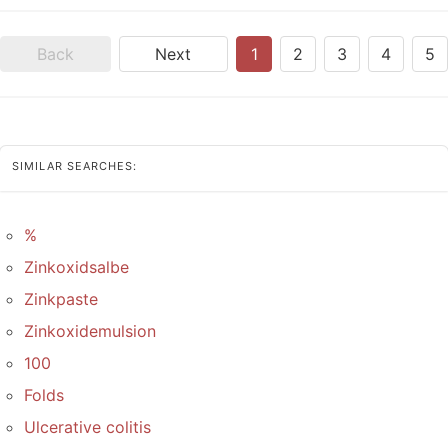
Back
Next
1
2
3
4
5
SIMILAR SEARCHES:
%
Zinkoxidsalbe
Zinkpaste
Zinkoxidemulsion
100
Folds
Ulcerative colitis