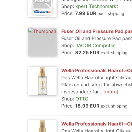
Shop:
xpert Technomarkt
Price:
7.99 EUR
excl. shipping
Fuser Oil and Pressure Pad p
Fuser Oil and Pressure Pad pas
Shop:
JACOB Computer
Price:
82.25 EUR
excl. shipping
Wella Professionals Haaröl »Oi
Das Wella Haaröl »Light Oil« au
Glänzen und sorgt für abwechslu
insbesondere für...
more
Shop:
OTTO
Price:
18.99 EUR
excl. shipping
Wella Professionals Haaröl »Oi
Das Wella Haaröl »Light Oil« au