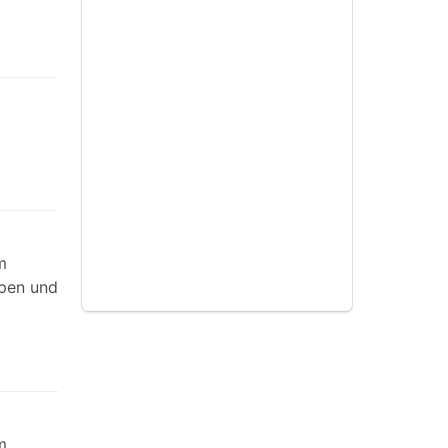
m
ypen und
m