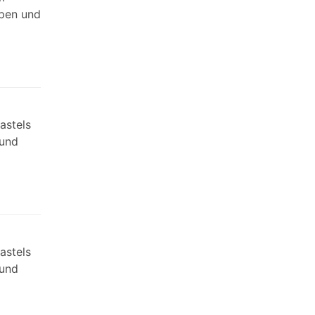
ypen und
astels
 und
astels
 und