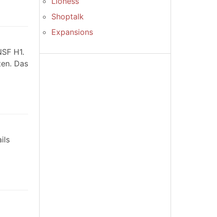
Lioness
Shoptalk
Expansions
NSF H1.
ten. Das
ils