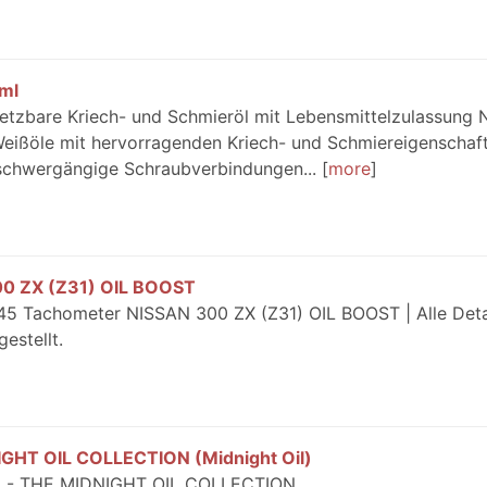
ml
nsetzbare Kriech- und Schmieröl mit Lebensmittelzulassung 
 Weißöle mit hervorragenden Kriech- und Schmiereigenschaf
t schwergängige Schraubverbindungen...
more
0 ZX (Z31) OIL BOOST
945 Tachometer NISSAN 300 ZX (Z31) OIL BOOST | Alle Deta
estellt.
GHT OIL COLLECTION (Midnight Oil)
SL - THE MIDNIGHT OIL COLLECTION