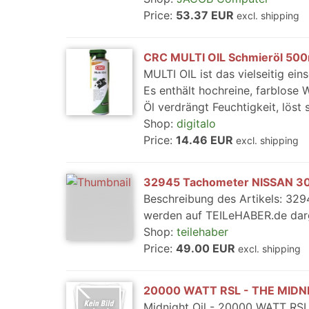
Price:
53.37 EUR
excl. shipping
CRC MULTI OIL Schmieröl 500
MULTI OIL ist das vielseitig ei
Es enthält hochreine, farblose
Öl verdrängt Feuchtigkeit, lös
Shop:
digitalo
Price:
14.46 EUR
excl. shipping
32945 Tachometer NISSAN 30
Beschreibung des Artikels: 32
werden auf TEILeHABER.de darg
Shop:
teilehaber
Price:
49.00 EUR
excl. shipping
20000 WATT RSL - THE MIDNI
Midnight Oil - 20000 WATT R