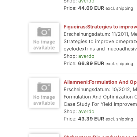
Shop:
averdo
Price:
44.09 EUR
excl. shipping
Figueiras:Strategies to impro
Erscheinungsdatum: 11/2011, Med
Strategies to improve omeprazol
cyclodextrins and mucoadhesive 
Shop:
averdo
Price:
66.99 EUR
excl. shipping
Allamneni:Formulation And Op
Erscheinungsdatum: 10/2012, Me
Formulation And Optimization O
Case Study For Yield Improvemen
Shop:
averdo
Price:
43.39 EUR
excl. shipping