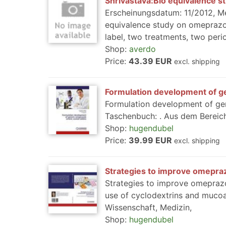
Shrivastava:Bio equivalence s
Erscheinungsdatum: 11/2012, Med
equivalence study on omeprazo
label, two treatments, two perio
Shop:
averdo
Price:
43.39 EUR
excl. shipping
Formulation development of ge
Formulation development of gen
Taschenbuch: . Aus dem Bereich
Shop:
hugendubel
Price:
39.99 EUR
excl. shipping
Strategies to improve omeprazo
Strategies to improve omeprazo
use of cyclodextrins and mucoa
Wissenschaft, Medizin,
Shop:
hugendubel