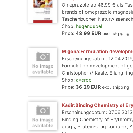
Omeprazole ab 48.99 € als Tasc
brands of omeprazole magnesiu
Taschenbücher, Naturwissensch
Shop:
hugendubel
Price:
48.99 EUR
excl. shipping
Migoha:Formulation developm
Erscheinungsdatum: 12.04.2016, 
Formulation development of gen
Christopher // Kaale, Eliangiri
Shop:
averdo
Price:
36.29 EUR
excl. shipping
Kadir:Binding Chemistry of Er
Erscheinungsdatum: 07.06.2013, 
Binding Chemistry of Erythromyc
drug ¿ Protein-drug complex, A