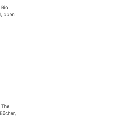
 Bio
d, open
: The
Bücher,