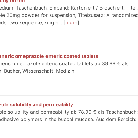
tudy on om
ium: Taschenbuch, Einband: Kartoniert / Broschiert, Titel:
le 20mg powder for suspension, Titelzusatz: A randomize
ds, two sequence, single...
more
neric omeprazole enteric coated tablets
eric omeprazole enteric coated tablets ab 39.99 € als
: Bücher, Wissenschaft, Medizin,
le solubility and permeability
le solubility and permeability ab 78.99 € als Taschenbuch
dhesive polymers in the buccal mucosa. Aus dem Bereich: 