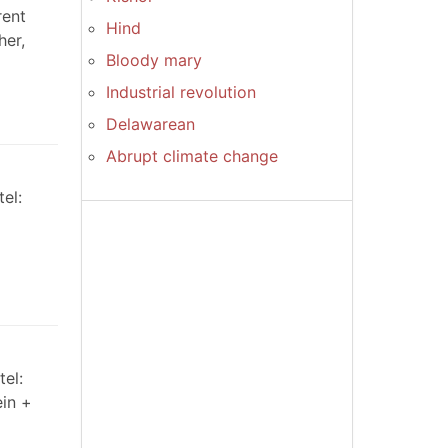
rent
Hind
her,
Bloody mary
Industrial revolution
Delawarean
Abrupt climate change
el:
el:
ein +