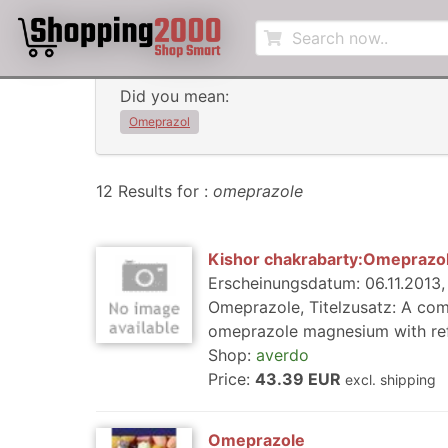
Did you mean:
Omeprazol
12 Results for :
omeprazole
Kishor chakrabarty:Omeprazo
Erscheinungsdatum: 06.11.2013, 
Omeprazole, Titelzusatz: A comp
omeprazole magnesium with refe
Shop:
averdo
Price:
43.39 EUR
excl. shipping
Omeprazole