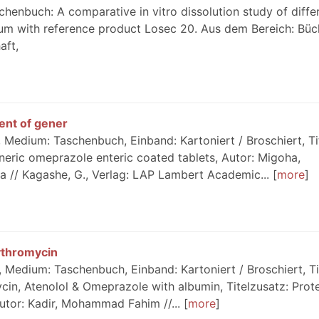
henbuch: A comparative in vitro dissolution study of diffe
m with reference product Losec 20. Aus dem Bereich: Büc
aft,
ent of gener
Medium: Taschenbuch, Einband: Kartoniert / Broschiert, Tit
eric omeprazole enteric coated tablets, Autor: Migoha,
nga // Kagashe, G., Verlag: LAP Lambert Academic...
more
ythromycin
Medium: Taschenbuch, Einband: Kartoniert / Broschiert, Tit
in, Atenolol & Omeprazole with albumin, Titelzusatz: Prot
utor: Kadir, Mohammad Fahim //...
more