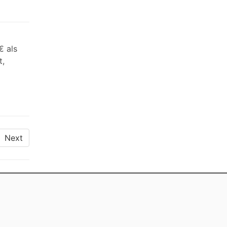
€ als
t,
Next