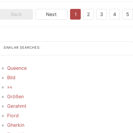
Back
Next
1
2
3
4
5
SIMILAR SEARCHES:
Queence
Bild
»«
Größen
Gerahmt
Fiord
Gherkin