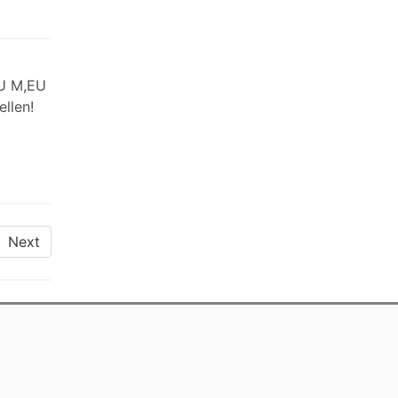
EU M,EU
llen!
Next