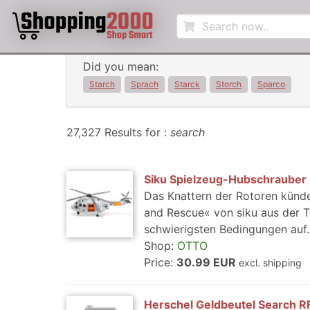
Did you mean:
Starch
Sprach
Starck
Storch
Sparco
27,327 Results for :
search
Siku Spielzeug-Hubschrauber 
Das Knattern der Rotoren künd
and Rescue« von siku aus der T
schwierigsten Bedingungen auf..
Shop:
OTTO
Price:
30.99 EUR
excl. shipping
Herschel Geldbeutel Search R