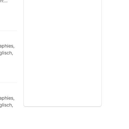
:...
aphies,
glisch,
aphies,
glisch,