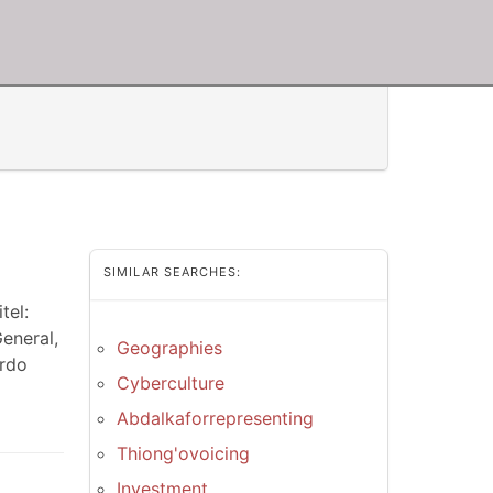
SIMILAR SEARCHES:
tel:
eneral,
Geographies
erdo
Cyberculture
Abdalkaforrepresenting
Thiong'ovoicing
Investment