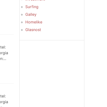
Surfing
Galley
Homelike
Glasnost
tel:
orgia
:...
tel:
orgia