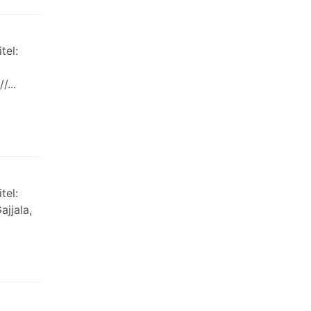
tel:
...
tel:
ajjala,