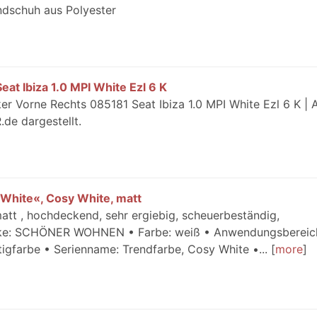
dschuh aus Polyester
at Ibiza 1.0 MPI White Ezl 6 K
ker Vorne Rechts 085181 Seat Ibiza 1.0 MPI White Ezl 6 K | A
de dargestellt.
White«, Cosy White, matt
matt , hochdeckend, sehr ergiebig, scheuerbeständig,
rke: SCHÖNER WOHNEN • Farbe: weiß • Anwendungsbereic
igfarbe • Serienname: Trendfarbe, Cosy White •...
more