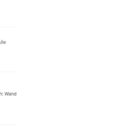
lle
h: Wand