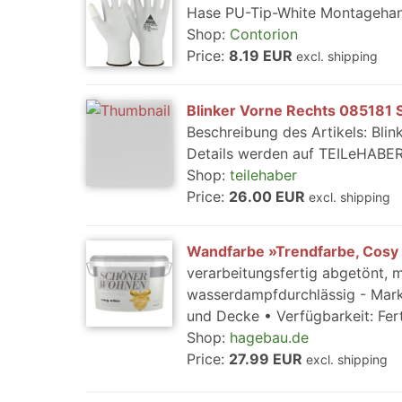
Hase PU-Tip-White Montagehan
Shop:
Contorion
Price:
8.19 EUR
excl. shipping
Blinker Vorne Rechts 085181 Se
Beschreibung des Artikels: Blin
Details werden auf TEILeHABER.
Shop:
teilehaber
Price:
26.00 EUR
excl. shipping
Wandfarbe »Trendfarbe, Cosy 
verarbeitungsfertig abgetönt, 
wasserdampfdurchlässig - Ma
und Decke • Verfügbarkeit: Fert
Shop:
hagebau.de
Price:
27.99 EUR
excl. shipping