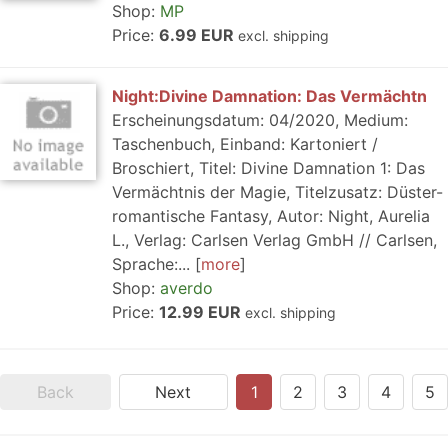
Shop:
MP
Price:
6.99 EUR
excl. shipping
Night:Divine Damnation: Das Vermächtn
Erscheinungsdatum: 04/2020, Medium:
Taschenbuch, Einband: Kartoniert /
Broschiert, Titel: Divine Damnation 1: Das
Vermächtnis der Magie, Titelzusatz: Düster-
romantische Fantasy, Autor: Night, Aurelia
L., Verlag: Carlsen Verlag GmbH // Carlsen,
Sprache:...
more
Shop:
averdo
Price:
12.99 EUR
excl. shipping
Back
Next
1
2
3
4
5