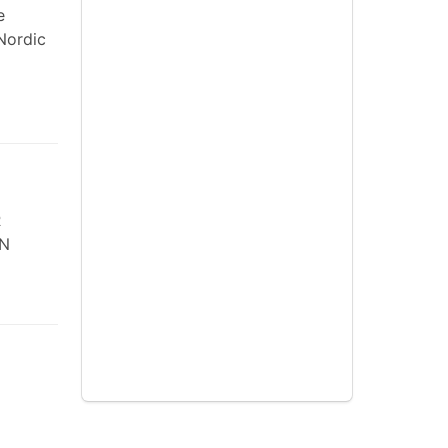
e
Nordic
R
ON