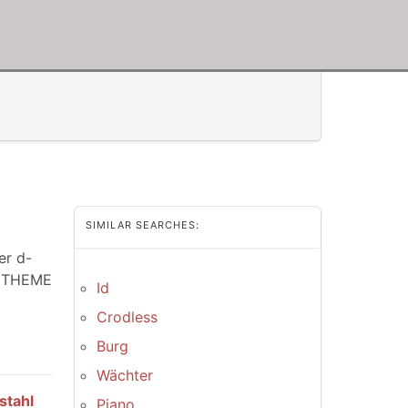
SIMILAR SEARCHES:
er d-
C THEME
Id
Crodless
Burg
Wächter
stahl
Piano