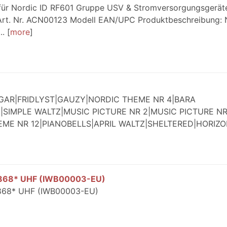
 - für Nordic ID RF601 Gruppe USV & Stromversorgungsgerät
r Art. Nr. ACN00123 Modell EAN/UPC Produktbeschreibung: 
..
more
NGAR|FRIDLYST|GAUZY|NORDIC THEME NR 4|BARA
SIMPLE WALTZ|MUSIC PICTURE NR 2|MUSIC PICTURE N
HEME NR 12|PIANOBELLS|APRIL WALTZ|SHELTERED|HORIZ
1 868* UHF (IWB00003-EU)
 868* UHF (IWB00003-EU)