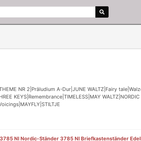
EME NR 2|Präludium A-Dur|JUNE WALTZ|Fairy tale|Walz
 THREE KEYS|Remembrance|TIMELESS|MAY WALTZ|NORDI
oicings|MAYFLY|STILTJE
3785 NI Nordic-Ständer 3785 NI Briefkastenständer Edel