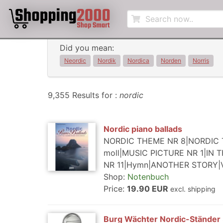
Did you mean:
Neordic
Nordik
Nordica
Norden
Norris
9,355 Results for :
nordic
Nordic piano ballads
NORDIC THEME NR 8|NORDIC TH
moll|MUSIC PICTURE NR 1|IN
NR 11|Hymn|ANOTHER STORY|V
Shop:
Notenbuch
Price:
19.90 EUR
excl. shipping
Burg Wächter Nordic-Ständer 