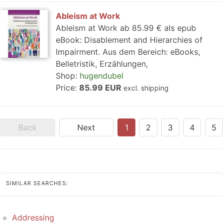
Ableism at Work
Ableism at Work ab 85.99 € als epub
eBook: Disablement and Hierarchies of
Impairment. Aus dem Bereich: eBooks,
Belletristik, Erzählungen,
Shop:
hugendubel
Price:
85.99 EUR
excl. shipping
Back
Next
1
2
3
4
5
SIMILAR SEARCHES:
Addressing