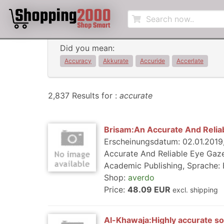
Did you mean:
Accuracy
Akkurate
Accuride
Accerlate
2,837 Results for :
accurate
Brisam:An Accurate And Relia
Erscheinungsdatum: 02.01.2019,
Accurate And Reliable Eye Gaze
Academic Publishing, Sprache: En
Shop:
averdo
Price:
48.09 EUR
excl. shipping
Al-Khawaja:Highly accurate so