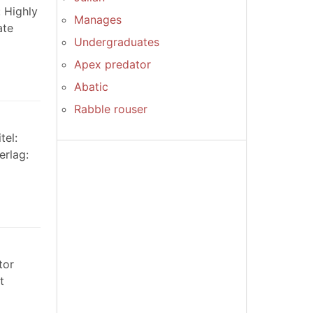
 Highly
Manages
ate
Undergraduates
Apex predator
Abatic
Rabble rouser
tel:
erlag:
tor
t