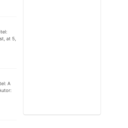
tel:
t, at 5,
el: A
Autor: