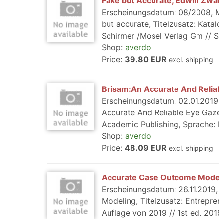
Fake but Accurate, Edwin Zw
Erscheinungsdatum: 08/2008, Me
but accurate, Titelzusatz: Kat
Schirmer /Mosel Verlag Gm // Sc
Shop:
averdo
Price:
39.80 EUR
excl. shipping
Brisam:An Accurate And Relia
Erscheinungsdatum: 02.01.2019,
Accurate And Reliable Eye Gaze
Academic Publishing, Sprache: En
Shop:
averdo
Price:
48.09 EUR
excl. shipping
Accurate Case Outcome Mode
Erscheinungsdatum: 26.11.2019
Modeling, Titelzusatz: Entrepre
Auflage von 2019 // 1st ed. 201