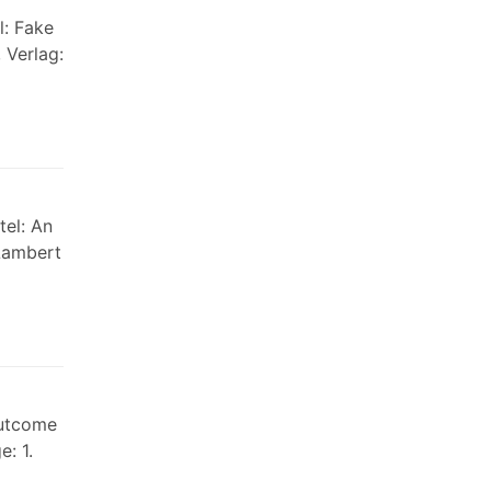
l: Fake
 Verlag:
tel: An
Lambert
Outcome
: 1.