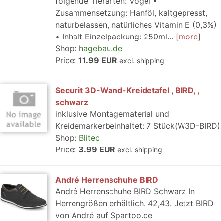
folgende Tierarten: Vögel •
Zusammensetzung: Hanföl, kaltgepresst,
naturbelassen, natürliches Vitamin E (0,3%)
• Inhalt Einzelpackung: 250ml...
more
Shop:
hagebau.de
Price:
11.99 EUR
excl. shipping
Securit 3D-Wand-Kreidetafel , BIRD, ,
schwarz
inklusive Montagematerial und
Kreidemarkerbeinhaltet: 7 Stück(W3D-BIRD)
Shop:
Blitec
Price:
3.99 EUR
excl. shipping
André Herrenschuhe BIRD
André Herrenschuhe BIRD Schwarz In
Herrengrößen erhältlich. 42,43. Jetzt BIRD
von André auf Spartoo.de