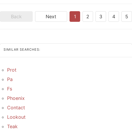
Back
Next
1
2
3
4
5
SIMILAR SEARCHES:
Prot
Pa
Fs
Phoenix
Contact
Lookout
Teak