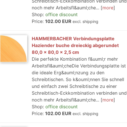
Schreibtisch-Eckkombination verbinden und
noch mehr Arbeitsfl&auml;che...
more
Shop:
office discount
Price:
102.00 EUR
excl. shipping
HAMMERBACHER Verbindungsplatte
Haziender buche dreieckig abgerundet
80,0 x 80,0 x 2,5 cm
Die perfekte Kombination f&uuml;r mehr
Arbeitsfl&auml;cheDie Verbindungsplatte ist
die ideale Erg&auml;nzung zu den
Schreibtischen. So k&ouml;nnen Sie schnell
und einfach zwei Schreibtische zu einer
Schreibtisch-Eckkombination verbinden und
noch mehr Arbeitsfl&auml;che...
more
Shop:
office discount
Price:
102.00 EUR
excl. shipping