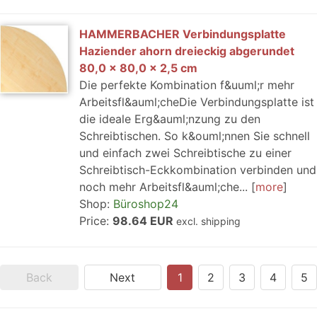
HAMMERBACHER Verbindungsplatte
Haziender ahorn dreieckig abgerundet
80,0 x 80,0 x 2,5 cm
Die perfekte Kombination f&uuml;r mehr
Arbeitsfl&auml;cheDie Verbindungsplatte ist
die ideale Erg&auml;nzung zu den
Schreibtischen. So k&ouml;nnen Sie schnell
und einfach zwei Schreibtische zu einer
Schreibtisch-Eckkombination verbinden und
noch mehr Arbeitsfl&auml;che...
more
Shop:
Büroshop24
Price:
98.64 EUR
excl. shipping
Back
Next
1
2
3
4
5