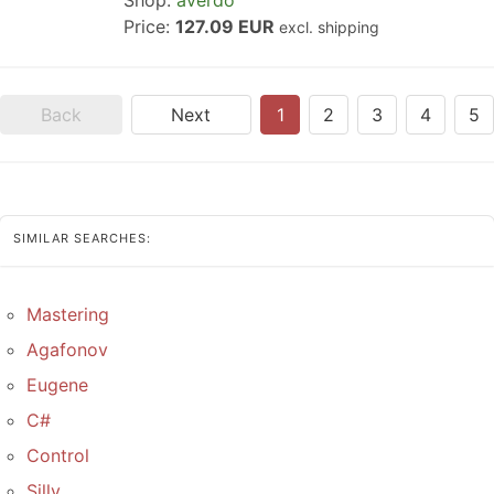
Shop:
averdo
Price:
127.09 EUR
excl. shipping
Back
Next
1
2
3
4
5
SIMILAR SEARCHES:
Mastering
Agafonov
Eugene
C#
Control
Silly