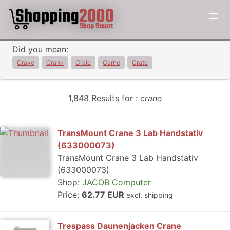
Did you mean:
Crave
Crank
Craie
Carne
Crate
1,848 Results for :
crane
TransMount Crane 3 Lab Handstativ
(633000073)
TransMount Crane 3 Lab Handstativ
(633000073)
Shop:
JACOB Computer
Price:
62.77 EUR
excl. shipping
Trespass Daunenjacken Crane