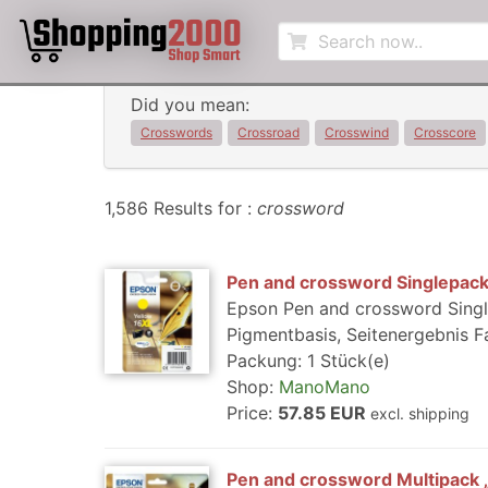
Did you mean:
Crosswords
Crossroad
Crosswind
Crosscore
1,586 Results for :
crossword
Pen and crossword Singlepack
Epson Pen and crossword Single
Pigmentbasis, Seitenergebnis Fa
Packung: 1 Stück(e)
Shop:
ManoMano
Price:
57.85 EUR
excl. shipping
Pen and crossword Multipack „