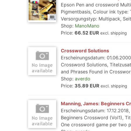
Epson Pen and crossword Multipa
Pigmentbasis, Colour ink type: 
Versorgungstyp: Multipack, Seit
Shop:
ManoMano
Price:
66.52 EUR
excl. shipping
Crossword Solutions
Erscheinungsdatum: 01.06.2000,
Crossword Solutions, Titelzusa
and Phrases Found in Crossword
Shop:
averdo
Price:
35.89 EUR
excl. shipping
Manning, James: Beginners C
Erscheinungsdatum: 17.12.2018, 
Beginners Crossword (Vol1), Ti
One crossword game per two pa