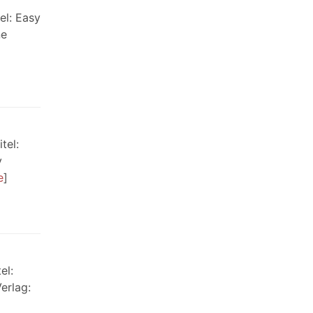
el: Easy
ne
tel:
y
e
el:
erlag: