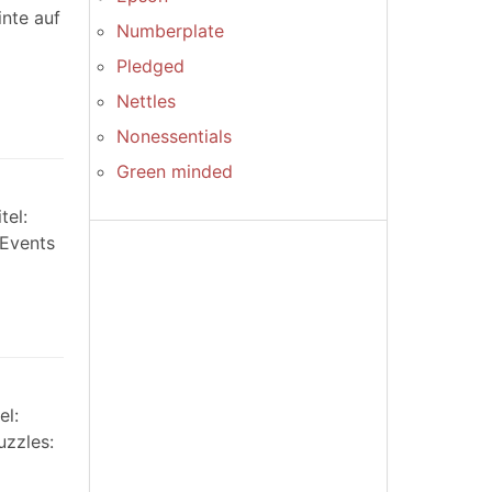
inte auf
Numberplate
Pledged
Nettles
Nonessentials
Green minded
tel:
 Events
el:
uzzles: