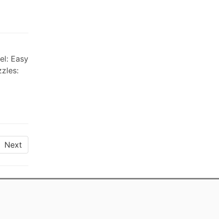
el: Easy
zles:
Next