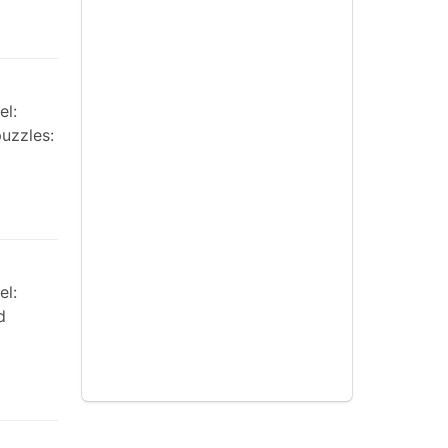
el:
uzzles:
el:
d