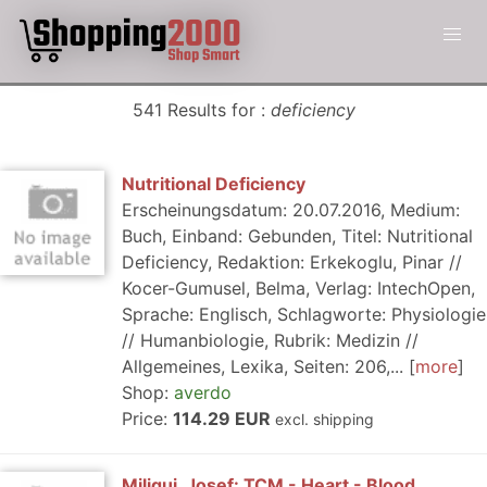
541 Results for :
deficiency
Nutritional Deficiency
Erscheinungsdatum: 20.07.2016, Medium:
Buch, Einband: Gebunden, Titel: Nutritional
Deficiency, Redaktion: Erkekoglu, Pinar //
Kocer-Gumusel, Belma, Verlag: IntechOpen,
Sprache: Englisch, Schlagworte: Physiologie
// Humanbiologie, Rubrik: Medizin //
Allgemeines, Lexika, Seiten: 206,...
more
Shop:
averdo
Price:
114.29 EUR
excl. shipping
Miligui, Josef: TCM - Heart - Blood