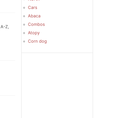
Cars
Abaca
Combos
 A-Z,
Atopy
Corn dog