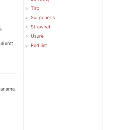
Tirol
Sui generis
Strawhat
 |
Usure
ußerst
Red list
 Panama