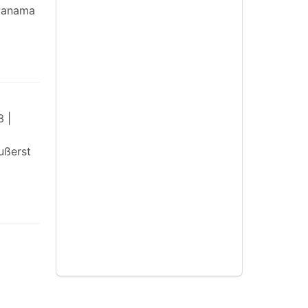
 Panama
 |
ußerst