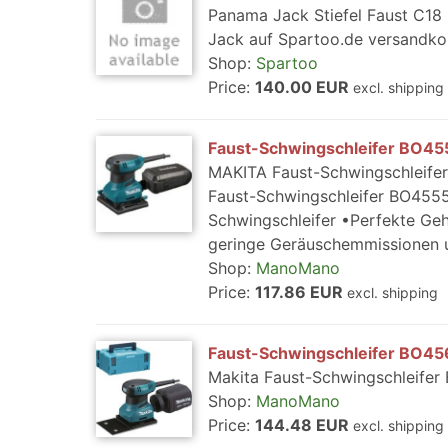
Panama Jack Stiefel Faust C18 
Jack auf Spartoo.de versandko
Shop:
Spartoo
Price:
140.00 EUR
excl. shipping
Faust-Schwingschleifer BO45
MAKITA Faust-Schwingschleifer
Faust-Schwingschleifer BO4555J
Schwingschleifer •Perfekte Geh
geringe Geräuschemmissionen un
Shop:
ManoMano
Price:
117.86 EUR
excl. shipping
Faust-Schwingschleifer BO456
Makita Faust-Schwingschleife
Shop:
ManoMano
Price:
144.48 EUR
excl. shipping