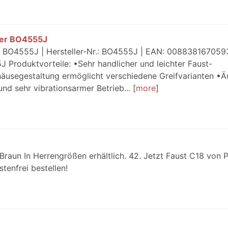
fer BO4555J
 BO4555J | Hersteller-Nr.: BO4555J | EAN: 0088381670593
 Produktvorteile: •Sehr handlicher und leichter Faust-
äusegestaltung ermöglicht verschiedene Greifvarianten •Ä
d sehr vibrationsarmer Betrieb...
more
Braun In Herrengrößen erhältlich. 42. Jetzt Faust C18 von
tenfrei bestellen!