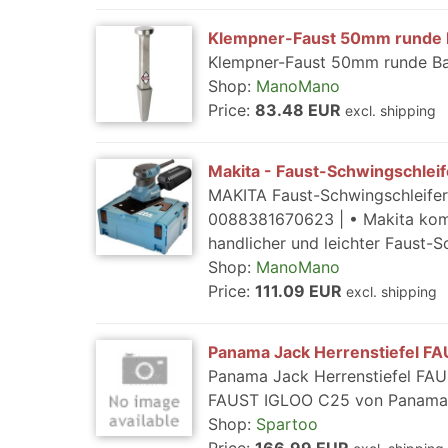
Klempner-Faust 50mm runde Ba
Klempner-Faust 50mm runde Ba
Shop:
ManoMano
Price:
83.48 EUR
excl. shipping
Makita - Faust-Schwingschle
MAKITA Faust-Schwingschleifer
0088381670623 | • Makita kom
handlicher und leichter Faust-Sc
Shop:
ManoMano
Price:
111.09 EUR
excl. shipping
Panama Jack Herrenstiefel F
Panama Jack Herrenstiefel FAUS
FAUST IGLOO C25 von Panama Ja
Shop:
Spartoo