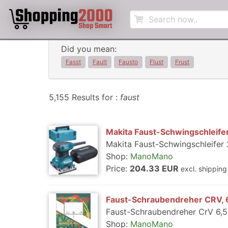
Did you mean:
Fasst
Fault
Fausto
Flust
Frust
5,155 Results for :
faust
Makita Faust-Schwingschlei
Makita Faust-Schwingschleife
Shop:
ManoMano
Price:
204.33 EUR
excl. shipping
Faust-Schraubendreher CRV,
Faust-Schraubendreher CrV 6,5 
Shop:
ManoMano