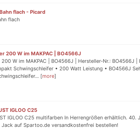
hn flach - Picard
hn flach
ifer 200 W im MAKPAC | BO4566J
 200 W im MAKPAC | BO4566J | Hersteller-Nr.: BO4566J |
pakt Schwingschleifer • 200 Watt Leistung • BO4566J Se
hwingschleifer...
more
AUST IGLOO C25
T IGLOO C25 multifarben In Herrengrößen erhältlich. 40. 
ck auf Spartoo.de versandkostenfrei bestellen!