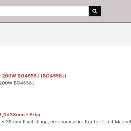
fer 200W BO4558J (BO4558J)
r 200W BO4558J
 6,0x38mm - Erba
x 38 mm Flachklinge, ergonomischer Kraftgriff mit Magnet