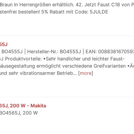
Braun In Herrengrößen erhältlich. 42. Jetzt Faust C18 von
stenfrei bestellen! 5% Rabatt mit Code: 5JULDE
55J
 BO4555J | Hersteller-Nr.: BO4555J | EAN: 0088381670593
 Produktvorteile: •Sehr handlicher und leichter Faust-
äusegestaltung ermöglicht verschiedene Greifvarianten •Ä
d sehr vibrationsarmer Betrieb...
more
5J, 200 W - Makita
r BO4565J, 200 W