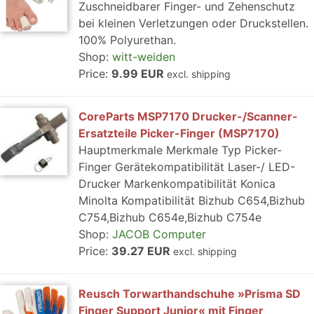
Zuschneidbarer Finger- und Zehenschutz
bei kleinen Verletzungen oder Druckstellen.
100% Polyurethan.
Shop:
witt-weiden
Price:
9.99 EUR
excl. shipping
CoreParts MSP7170 Drucker-/Scanner-
Ersatzteile Picker-Finger (MSP7170)
Hauptmerkmale Merkmale Typ Picker-
Finger Gerätekompatibilität Laser-/ LED-
Drucker Markenkompatibilität Konica
Minolta Kompatibilität Bizhub C654,Bizhub
C754,Bizhub C654e,Bizhub C754e
Shop:
JACOB Computer
Price:
39.27 EUR
excl. shipping
Reusch Torwarthandschuhe »Prisma SD
Finger Support Junior« mit Finger