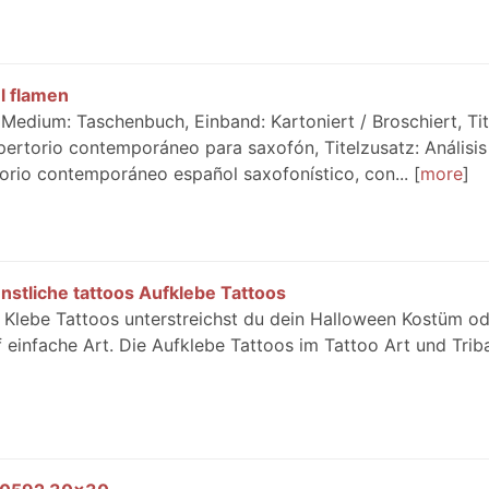
el flamen
Medium: Taschenbuch, Einband: Kartoniert / Broschiert, Tit
epertorio contemporáneo para saxofón, Titelzusatz: Análisis
rtorio contemporáneo español saxofonístico, con...
more
stliche tattoos Aufklebe Tattoos
 Klebe Tattoos unterstreichst du dein Halloween Kostüm od
 einfache Art. Die Aufklebe Tattoos im Tattoo Art und Tribal