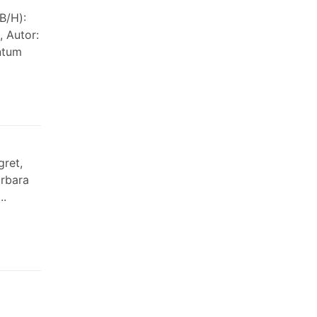
B/H):
, Autor:
ntum
gret,
arbara
..