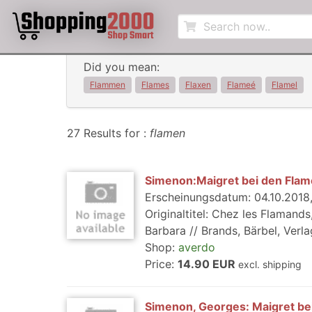
Did you mean:
Flammen
Flames
Flaxen
Flameé
Flamel
27 Results for :
flamen
Simenon:Maigret bei den Fla
Erscheinungsdatum: 04.10.2018,
Originaltitel: Chez les Flamand
Barbara // Brands, Bärbel, Verla
Shop:
averdo
Price:
14.90 EUR
excl. shipping
Simenon, Georges: Maigret be