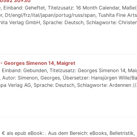
10592 30x30
 Einband: Geheftet, Titelzusatz: 16 Month Calendar, Maße(
 Dt/engl/frz/ital/japan/portug/russ/span, Tushita Fine Arts
hita Verlag GmbH, Sprache: Deutsch, Schlagworte: Christe
 - Georges Simenon 14, Maigret
 Einband: Gebunden, Titelzusatz: Georges Simenon 14, Mai
s, Autor: Simenon, Georges, Übersetzer: Hansjürgen Wille/B
mpa Verlag AG, Sprache: Deutsch, Schlagworte: Ardennen //.
€ als epub eBook: . Aus dem Bereich: eBooks, Belletristik,