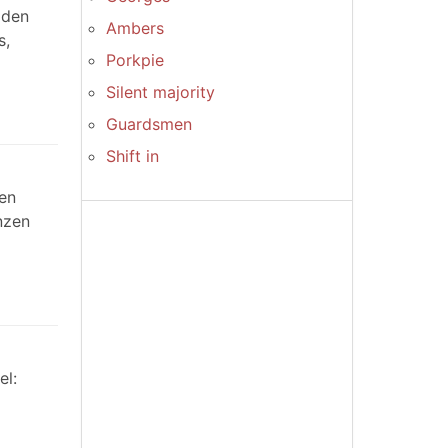
 den
Ambers
s,
Porkpie
Silent majority
Guardsmen
Shift in
en
nzen
el: