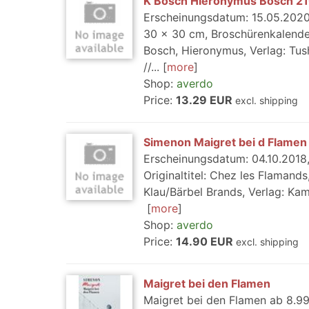
K Bosch Hieronymus Bosch 2
Erscheinungsdatum: 15.05.2020,
30 x 30 cm, Broschürenkalender,
Bosch, Hieronymus, Verlag: Tus
//...
more
Shop:
averdo
Price:
13.29 EUR
excl. shipping
Simenon Maigret bei d Flamen
Erscheinungsdatum: 04.10.2018,
Originaltitel: Chez les Flamand
Klau/Bärbel Brands, Verlag: Ka
more
Shop:
averdo
Price:
14.90 EUR
excl. shipping
Maigret bei den Flamen
Maigret bei den Flamen ab 8.99 