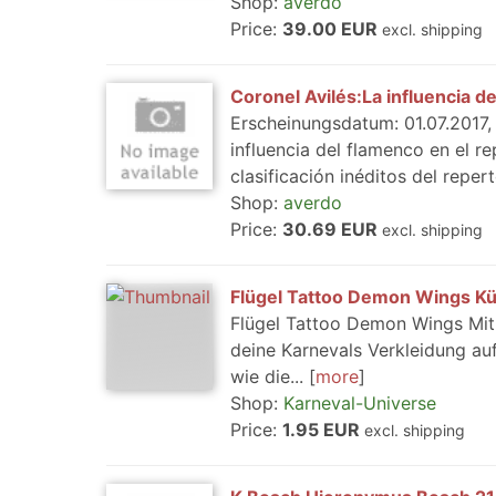
Shop:
averdo
Price:
39.00 EUR
excl. shipping
Coronel Avilés:La influencia d
Erscheinungsdatum: 01.07.2017, 
influencia del flamenco en el r
clasificación inéditos del repe
Shop:
averdo
Price:
30.69 EUR
excl. shipping
Flügel Tattoo Demon Wings Kün
Flügel Tattoo Demon Wings Mit
deine Karnevals Verkleidung auf
wie die...
more
Shop:
Karneval-Universe
Price:
1.95 EUR
excl. shipping