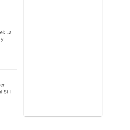
el: La
 y
er
 Stil