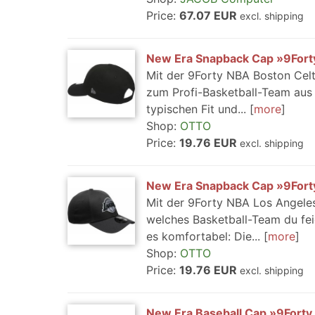
Price:
67.07 EUR
excl. shipping
New Era Snapback Cap »9Forty
Mit der 9Forty NBA Boston Cel
zum Profi-Basketball-Team au
typischen Fit und...
more
Shop:
OTTO
Price:
19.76 EUR
excl. shipping
New Era Snapback Cap »9Forty
Mit der 9Forty NBA Los Angele
welches Basketball-Team du feie
es komfortabel: Die...
more
Shop:
OTTO
Price:
19.76 EUR
excl. shipping
New Era Baseball Cap »9Forty