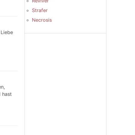
Reviver
Strafer
Necrosis
 Liebe
n,
d hast