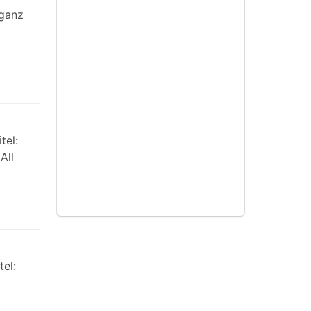
 ganz
tel:
All
el: