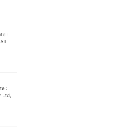
tel:
All
el:
 Ltd,