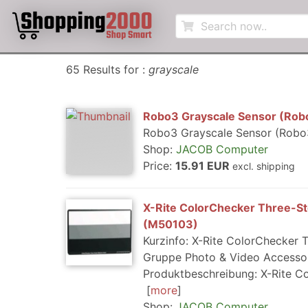
65 Results for :
grayscale
Robo3 Grayscale Sensor (Rob
Robo3 Grayscale Sensor (Robo
Shop:
JACOB Computer
Price:
15.91 EUR
excl. shipping
X-Rite ColorChecker Three-Ste
(M50103)
Kurzinfo: X-Rite ColorChecker T
Gruppe Photo & Video Accessori
Produktbeschreibung: X-Rite Col
more
Shop:
JACOB Computer