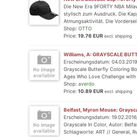
Die New Era 9FORTY NBA Milaw
stylisch zum Ausdruck. Die Kapp
Atmungsaktivität. Die Vorderseit
Shop:
OTTO
Price:
19.76 EUR
excl. shipping
Williams, A: GRAYSCALE BUT
Erscheinungsdatum: 04.03.2019,
Grayscale Butterfly Coloring Bo
Ages Who Love Challenge with C
Shop:
averdo
Price:
10.89 EUR
excl. shipping
Belfast, Myron Mouse: Graysca
Erscheinungsdatum: 19.02.2016, 
Grayscale In Color, Autor: Belf
Schlagworte: ART // General, Rub