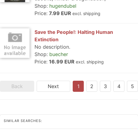
Shop:
hugendubel
Price:
7.99 EUR
excl. shipping
Save the People!: Halting Human
Extinction
No description.
Shop:
buecher
Price:
16.99 EUR
excl. shipping
Back
Next
1
2
3
4
5
SIMILAR SEARCHES: