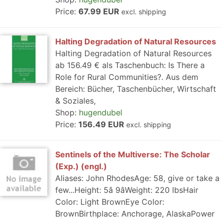
Price:
67.99 EUR
excl. shipping
Halting Degradation of Natural Resources
Halting Degradation of Natural Resources
ab 156.49 € als Taschenbuch: Is There a
Role for Rural Communities?. Aus dem
Bereich: Bücher, Taschenbücher, Wirtschaft
& Soziales,
Shop:
hugendubel
Price:
156.49 EUR
excl. shipping
Sentinels of the Multiverse: The Scholar
(Exp.) (engl.)
Aliases: John RhodesAge: 58, give or take a
few...Height: 5â 9âWeight: 220 lbsHair
Color: Light BrownEye Color:
BrownBirthplace: Anchorage, AlaskaPower