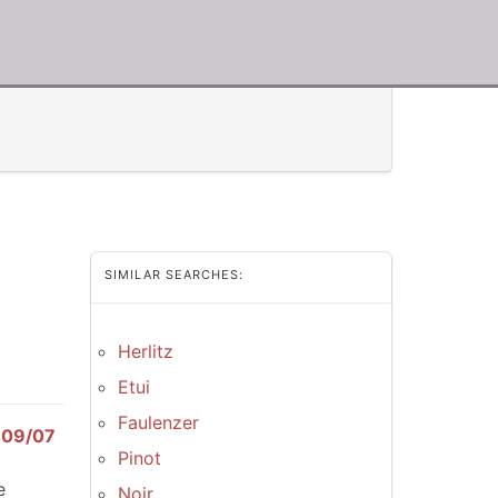
SIMILAR SEARCHES:
Herlitz
Etui
Faulenzer
6409/07
Pinot
e
Noir