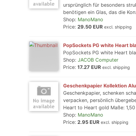
ursprünglich für besonders str
benötigen ein Glas, das die Konz
Shop:
ManoMano
Price:
29.50 EUR
excl. shipping
PopSockets PG white Heart b
PopSockets PG white Heart bl
Shop:
JACOB Computer
Price:
17.27 EUR
excl. shipping
Geschenkpapier Kollektion Alu
Geschenkpapier, schenken schaf
verpacken, persönlich übergebe
Heart to Heart gold Maße: 1,50 
Shop:
ManoMano
Price:
2.95 EUR
excl. shipping