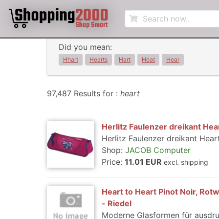
Did you mean:
Hhart
Hearts
Hart
Heat
Hear
97,487 Results for :
heart
Herlitz Faulenzer dreikant He
Herlitz Faulenzer dreikant Hea
Shop:
JACOB Computer
Price:
11.01 EUR
excl. shipping
Heart to Heart Pinot Noir, Rot
- Riedel
Moderne Glasformen für ausdruc