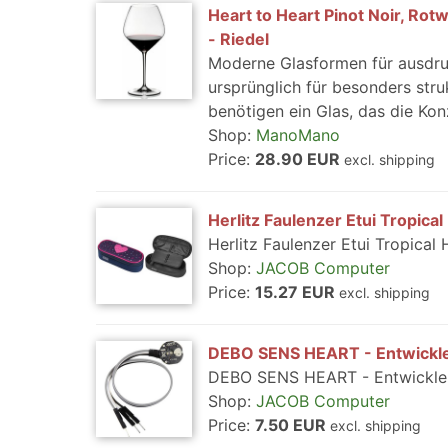
Heart to Heart Pinot Noir, Rot
- Riedel
Moderne Glasformen für ausdruc
ursprünglich für besonders str
benötigen ein Glas, das die Konz
Shop:
ManoMano
Price:
28.90 EUR
excl. shipping
Herlitz Faulenzer Etui Tropic
Herlitz Faulenzer Etui Tropica
Shop:
JACOB Computer
Price:
15.27 EUR
excl. shipping
DEBO SENS HEART - Entwickl
DEBO SENS HEART - Entwickle
Shop:
JACOB Computer
Price:
7.50 EUR
excl. shipping