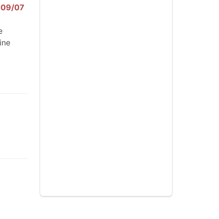
6409/07
e
ine