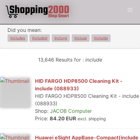
Did you mean:
Includes
Included
Incluye
Incluse
Incluido
13,646 Results for :
include
HID FARGO HDP8500 Cleaning Kit -
include (088933)
HID FARGO HDP8500 Cleaning Kit - include
(088933)
Shop:
JACOB Computer
Price:
84.20 EUR
excl. shipping
Huawei eSight AppBase-Compact(include