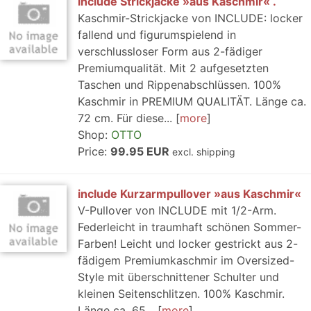
include Strickjacke »aus Kaschmir« .
Kaschmir-Strickjacke von INCLUDE: locker
fallend und figurumspielend in
verschlussloser Form aus 2-fädiger
Premiumqualität. Mit 2 aufgesetzten
Taschen und Rippenabschlüssen. 100%
Kaschmir in PREMIUM QUALITÄT. Länge ca.
72 cm. Für diese...
more
Shop:
OTTO
Price:
99.95 EUR
excl. shipping
include Kurzarmpullover »aus Kaschmir«
V-Pullover von INCLUDE mit 1/2-Arm.
Federleicht in traumhaft schönen Sommer-
Farben! Leicht und locker gestrickt aus 2-
fädigem Premiumkaschmir im Oversized-
Style mit überschnittener Schulter und
kleinen Seitenschlitzen. 100% Kaschmir.
Länge ca. 65...
more