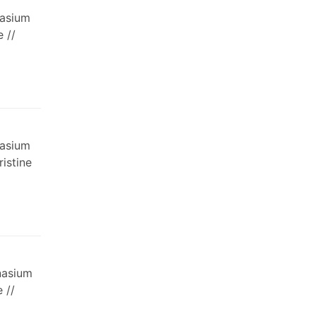
nasium
 //
nasium
istine
nasium
 //