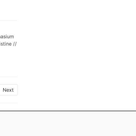
nasium
stine //
Next