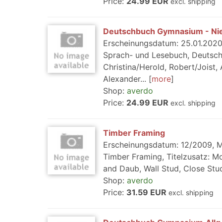
Price:
24.99 EUR
excl. shipping
Deutschbuch Gymnasium - Ni
Erscheinungsdatum: 25.01.2020, 
Sprach- und Lesebuch, Deutsch
Christina/Herold, Robert/Joist, 
Alexander...
more
Shop:
averdo
Price:
24.99 EUR
excl. shipping
Timber Framing
Erscheinungsdatum: 12/2009, Me
Timber Framing, Titelzusatz: M
and Daub, Wall Stud, Close Stud
Shop:
averdo
Price:
31.59 EUR
excl. shipping