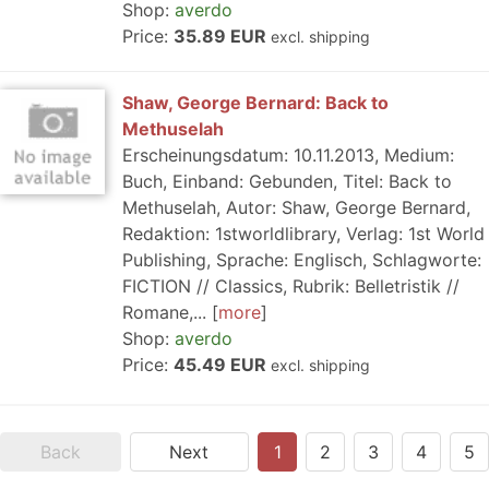
Shop:
averdo
Price:
35.89 EUR
excl. shipping
Shaw, George Bernard: Back to
Methuselah
Erscheinungsdatum: 10.11.2013, Medium:
Buch, Einband: Gebunden, Titel: Back to
Methuselah, Autor: Shaw, George Bernard,
Redaktion: 1stworldlibrary, Verlag: 1st World
Publishing, Sprache: Englisch, Schlagworte:
FICTION // Classics, Rubrik: Belletristik //
Romane,...
more
Shop:
averdo
Price:
45.49 EUR
excl. shipping
Back
Next
1
2
3
4
5