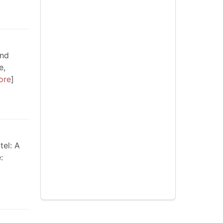
and
e,
ore
tel: A
: