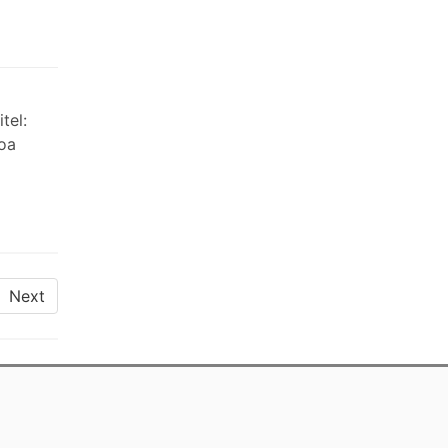
tel:
boa
Next