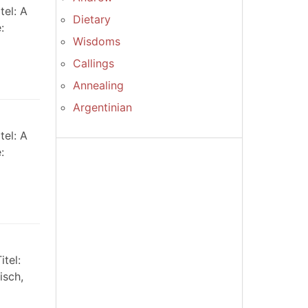
tel: A
Dietary
:
Wisdoms
Callings
Annealing
Argentinian
tel: A
:
tel:
isch,