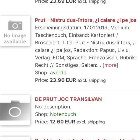
Price:
23.69 EUR
excl. shipping
Prut - Nistru dus-întors, ¿i calare ¿i pe jos
Erscheinungsdatum: 17.01.2019, Medium:
Taschenbuch, Einband: Kartoniert /
Broschiert, Titel: Prut - Nistru dus-întors, ¿i
calare ¿i pe jos, Redaktion: Papuc, Liviu,
Verlag: EDM, Sprache: Französisch, Rubrik:
Recht // Sonstiges, Seiten:...
more
Shop:
averdo
Price:
23.90 EUR
excl. shipping
DE PRUT JOC TRANSILVAN
No description.
Shop:
Notenbuch
Price:
12.60 EUR
excl. shipping