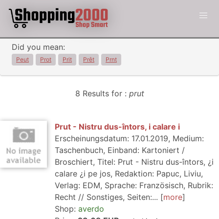
Did you mean:
Peut
Prot
Prit
Prêt
Prnt
8 Results for :
prut
Prut - Nistru dus-întors, i calare i
Erscheinungsdatum: 17.01.2019, Medium:
Taschenbuch, Einband: Kartoniert /
Broschiert, Titel: Prut - Nistru dus-întors, ¿i
calare ¿i pe jos, Redaktion: Papuc, Liviu,
Verlag: EDM, Sprache: Französisch, Rubrik:
Recht // Sonstiges, Seiten:...
more
Shop:
averdo