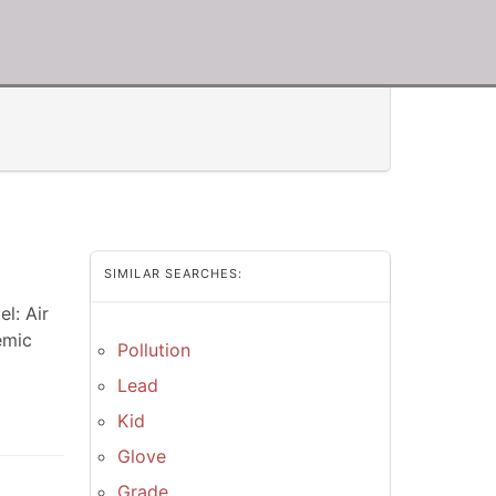
SIMILAR SEARCHES:
l: Air
emic
Pollution
Lead
Kid
Glove
Grade