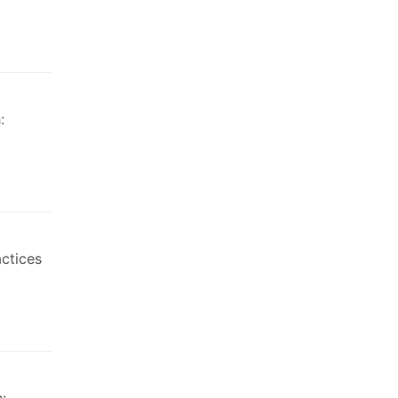
:
ctices