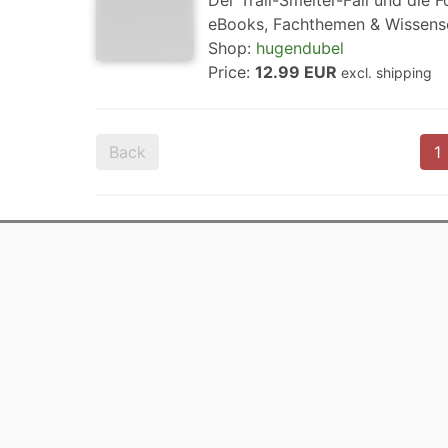
Der Trail-Smelter-Fall und die 
eBooks, Fachthemen & Wissensc
Shop:
hugendubel
Price:
12.99 EUR
excl. shipping
Back
1