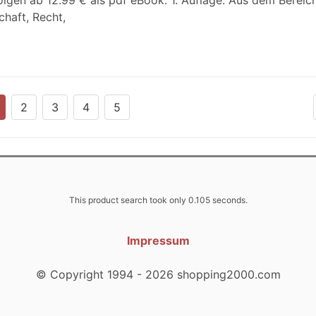
Folgen ab 12.99 € als pdf eBook: 1. Auflage. Aus dem Bereich
haft, Recht,
2
3
4
5
This product search took only 0.105 seconds.
Impressum
© Copyright 1994 - 2026 shopping2000.com