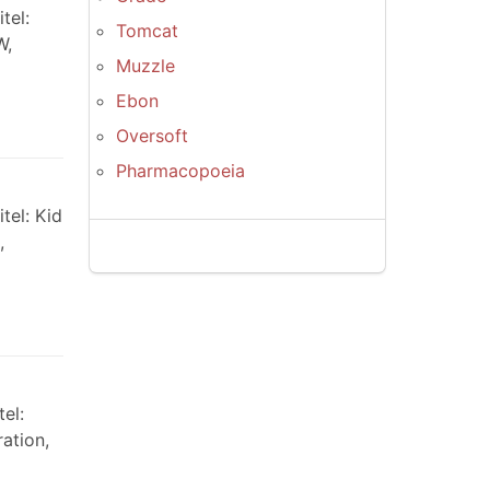
tel:
Tomcat
W,
Muzzle
Ebon
Oversoft
Pharmacopoeia
tel: Kid
,
el:
ation,