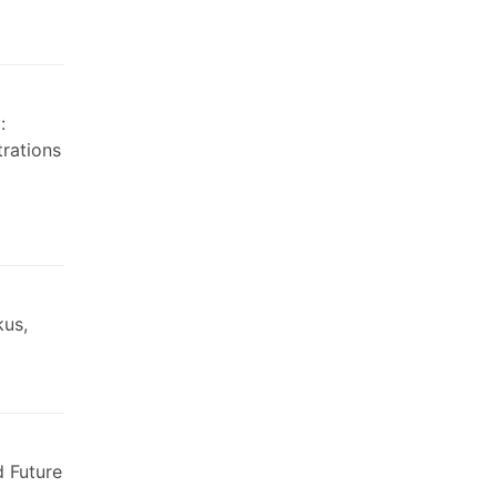
:
trations
kus,
d Future