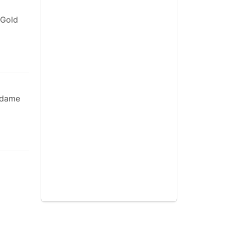
 Gold
tdame