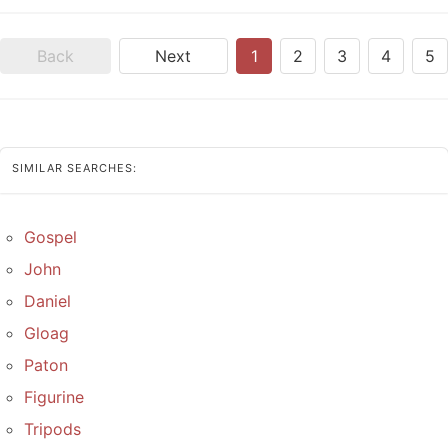
Back
Next
1
2
3
4
5
SIMILAR SEARCHES:
Gospel
John
Daniel
Gloag
Paton
Figurine
Tripods