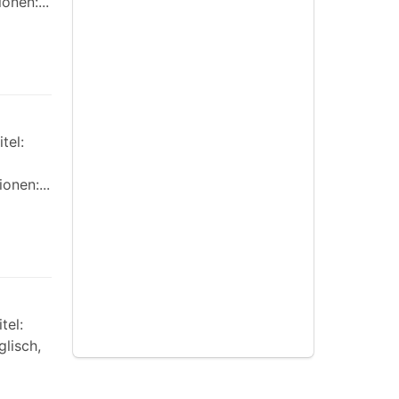
onen:...
tel:
onen:...
tel:
glisch,