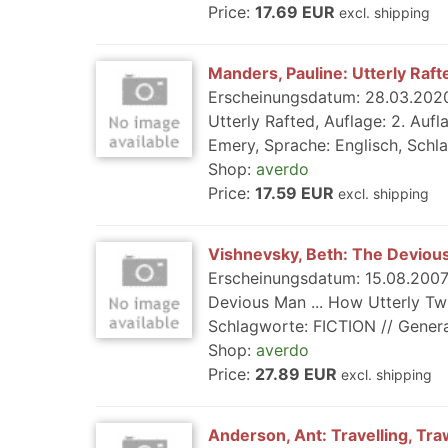
Price:
17.69 EUR
excl. shipping
Manders, Pauline: Utterly Raft
Erscheinungsdatum: 28.03.2020,
Utterly Rafted, Auflage: 2. Auf
Emery, Sprache: Englisch, Schla
Shop:
averdo
Price:
17.59 EUR
excl. shipping
Vishnevsky, Beth: The Devious
Erscheinungsdatum: 15.08.2007,
Devious Man ... How Utterly Twi
Schlagworte: FICTION // General, 
Shop:
averdo
Price:
27.89 EUR
excl. shipping
Anderson, Ant: Travelling, Tra