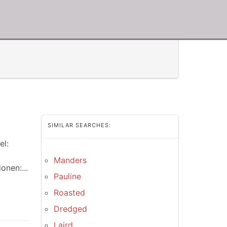
SIMILAR SEARCHES:
el:
Manders
onen:...
Pauline
Roasted
Dredged
Laird