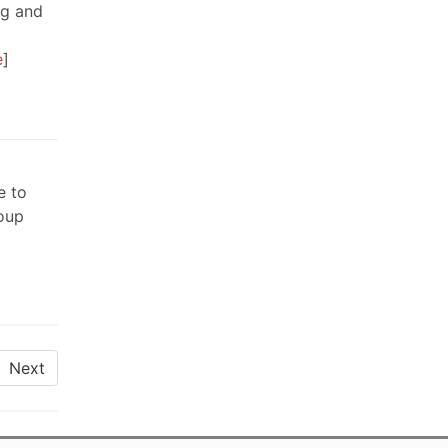
ng and
e
e to
roup
Next