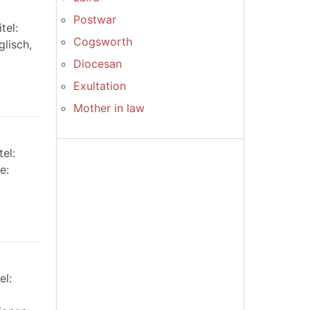
Postwar
tel:
Cogsworth
glisch,
Diocesan
Exultation
Mother in law
el:
e:
el: