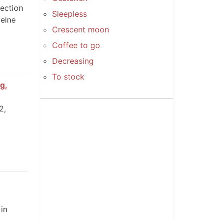
ection
Sleepless
leine
Crescent moon
Coffee to go
Decreasing
To stock
g,
2,
in