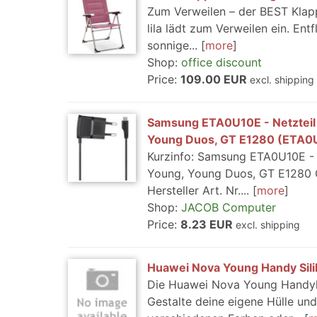
Zum Verweilen – der BEST Klapp
lila lädt zum Verweilen ein. Ent
sonnige...
more
Shop:
office discount
Price:
109.00 EUR
excl. shipping
Samsung ETA0U10E - Netzteil - 
Young Duos, GT E1280 (ETA
Kurzinfo: Samsung ETA0U10E - Ne
Young, Young Duos, GT E1280 G
Hersteller Art. Nr....
more
Shop:
JACOB Computer
Price:
8.23 EUR
excl. shipping
Huawei Nova Young Handy Silik
Die Huawei Nova Young Handyhül
Gestalte deine eigene Hülle u