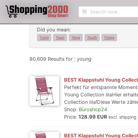
Did you mean:
Yung
Youn
Yong
Youth
Ytong
80,609 Results for :
young
BEST Klappstuhl Young Collecti
Perfekt für entspannte Momente
Young Collection lilaHier erhal
Collection lila!Diese Werte zähl
Shop:
Büroshop24
Price:
128.99 EUR
excl. shipping
BEST Klappstuhl Young Collecti