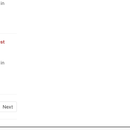
in
st
in
Next